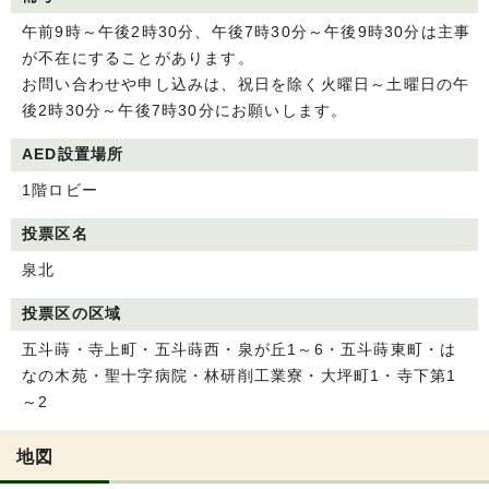
午前9時～午後2時30分、午後7時30分～午後9時30分は主事
が不在にすることがあります。
お問い合わせや申し込みは、祝日を除く火曜日～土曜日の午
後2時30分～午後7時30分にお願いします。
AED設置場所
1階ロビー
投票区名
泉北
投票区の区域
五斗蒔・寺上町・五斗蒔西・泉が丘1～6・五斗蒔東町・は
なの木苑・聖十字病院・林研削工業寮・大坪町1・寺下第1
～2
地図