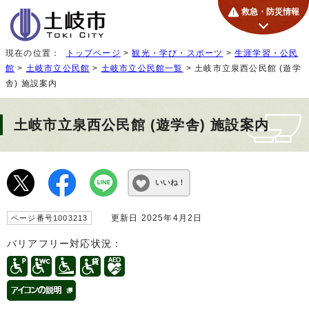
救急・防災情報
現在の位置：
トップページ
>
観光・学び・スポーツ
>
生涯学習・公民
館
>
土岐市立公民館
>
土岐市立公民館一覧
> 土岐市立泉西公民館 (遊学
舎) 施設案内
土岐市立泉西公民館 (遊学舎) 施設案内
いいね！
更新日 2025年4月2日
ページ番号1003213
バリアフリー対応状況：