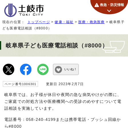
救急・防災情報
現在の位置：
トップページ
>
健康・福祉
>
医療・救急医療
> 岐阜県子
ども医療電話相談（#8000）
岐阜県子ども医療電話相談（#8000）
いいね！
更新日 2023年2月7日
ページ番号1006301
岐阜県では、お子様が休日や夜間の急な病気やけがの際に、
ご家庭での対処方法や医療機関への受診のめやすについて電
話相談を実施しています。
電話番号：058-240-4199または携帯電話・プッシュ回線か
ら#8000