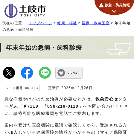
救急・防災情報
現在の位置：
トップページ
>
健康・福祉
>
医療・救急医療
> 年末年始
の急病・歯科診療
年末年始の急病・歯科診療
いいね！
更新日 2025年12月26日
ページ番号1008113
急な病気やけがのため治療が必要なときは、
救急安心センタ
ーぎふ「＃7119」「058-216-0119」
へお問い合わせくださ
い。診療可能な医療機関を電話でご案内します。
案内を受けた医療機関に電話で確認してから、受診される方
が加入している健康保険の情報がわかるもの（マイナ保険証