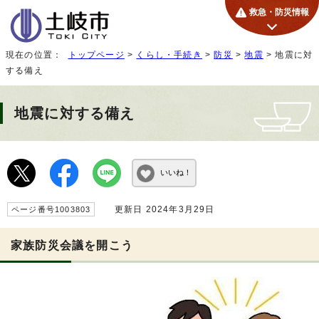
救急・防災情報
現在の位置：
トップページ
>
くらし・手続き
>
防災
>
地震
> 地震に対
する備え
地震に対する備え
いいね！
更新日 2024年3月29日
ページ番号1003803
家族防災会議を開こう