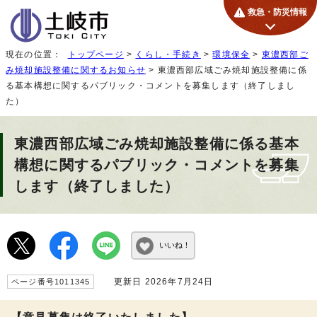
救急・防災情報
現在の位置：
トップページ
>
くらし・手続き
>
環境保全
>
東濃西部ご
み焼却施設整備に関するお知らせ
> 東濃西部広域ごみ焼却施設整備に係
る基本構想に関するパブリック・コメントを募集します（終了しまし
た）
東濃西部広域ごみ焼却施設整備に係る基本
構想に関するパブリック・コメントを募集
します（終了しました）
いいね！
更新日 2026年7月24日
ページ番号1011345
【意見募集は終了いたしました】