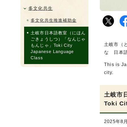
多文化共生
多文化共生推進補助金
土岐市日本語教室（にほん
ごきょうしつ）「なんじゃ
土岐市（
もんじゃ」Toki City
Japanese Language
な 日本
Class
This is J
city.
土岐市日
Toki C
2025