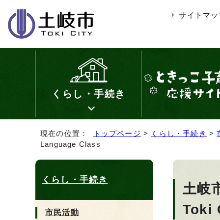
サイトマッ
くらし・手続き
現在の位置：
トップページ
>
くらし・手続き
>
Language Class
くらし・手続き
土岐
Toki
市民活動