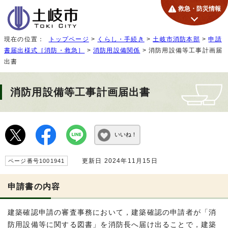
救急・防災情報
現在の位置：
トップページ
>
くらし・手続き
>
土岐市消防本部
>
申請
書届出様式［消防・救急］
>
消防用設備関係
> 消防用設備等工事計画届
出書
消防用設備等工事計画届出書
いいね！
更新日 2024年11月15日
ページ番号1001941
申請書の内容
建築確認申請の審査事務において，建築確認の申請者が「消
防用設備等に関する図書」を消防長へ届け出ることで，建築