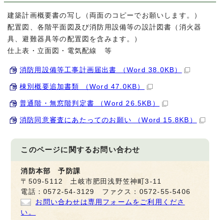
建築計画概要書の写し（両面のコピーでお願いします。）
配置図、各階平面図及び消防用設備等の設計図書（消火器
具、避難器具等の配置図を含みます。）
仕上表・立面図・電気配線 等
消防用設備等工事計画届出書 （Word 38.0KB）
棟別概要追加書類 （Word 47.0KB）
普通階・無窓階判定書 （Word 26.5KB）
消防同意審査にあたってのお願い （Word 15.8KB）
このページに関する
お問い合わせ
消防本部 予防課
〒509-5112 土岐市肥田浅野笠神町3-11
電話：0572-54-3129 ファクス：0572-55-5406
お問い合わせは専用フォームをご利用くださ
い。