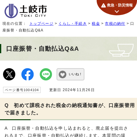
救急・防災情報
現在の位置：
トップページ
>
くらし・手続き
>
税金
>
市税の納付
> 口
座振替・自動払込Q&A
口座振替・自動払込Q&A
いいね！
更新日 2024年11月26日
ページ番号1004104
Q 初めて課税された税金の納税通知書が、口座振替用
で届きました。
A 口座振替・自動払込を申し込まれると、廃止届を提出さ
れるまで、口座振替・自動払込が継続します。本質問の場