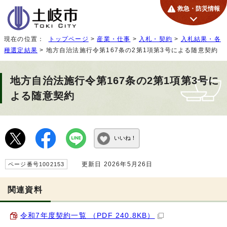
救急・防災情報
現在の位置：
トップページ
>
産業・仕事
>
入札・契約
>
入札結果・各
種選定結果
> 地方自治法施行令第167条の2第1項第3号による随意契約
地方自治法施行令第167条の2第1項第3号に
よる随意契約
いいね！
更新日 2026年5月26日
ページ番号1002153
関連資料
令和7年度契約一覧 （PDF 240.8KB）