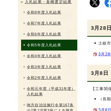
入札結果・各種選定結果
令和8年度入札結果
令和7年度入札結果
3月28
令和6年度入札結果
土岐
令和5年度入札結果
3月28
令和4年度入札結果
令和3年度入札結果
3月8日
令和2年度入札結果
令和元年度（平成31年度）
【工事関
入札結果
（長
地方自治法施行令第167条
3月8
の2第1項第3号による随意