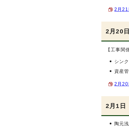
2月21
2月20
【工事関
シン
資産
2月2
2月1日
陶元浅