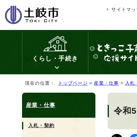
サイトマッ
くらし・手続き
現在の位置：
トップページ
>
産業・仕事
>
入札
産業・仕事
令和
入札・契約