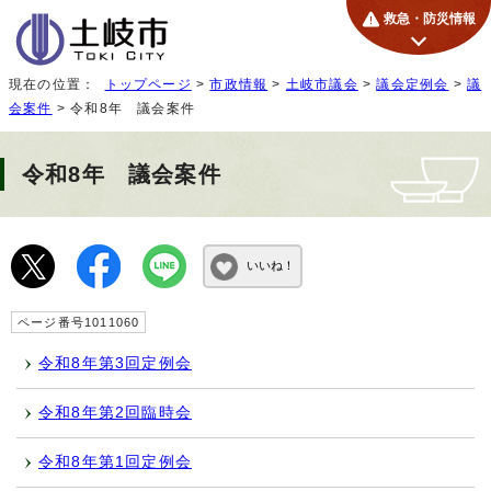
救急・防災情報
現在の位置：
トップページ
>
市政情報
>
土岐市議会
>
議会定例会
>
議
会案件
> 令和8年 議会案件
令和8年 議会案件
いいね！
ページ番号1011060
令和8年第3回定例会
令和8年第2回臨時会
令和8年第1回定例会