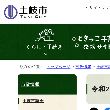
サイトマッ
くらし・手続き
現在の位置：
トップページ
>
市政情報
>
土岐市
市政情報
令和
土岐市議会