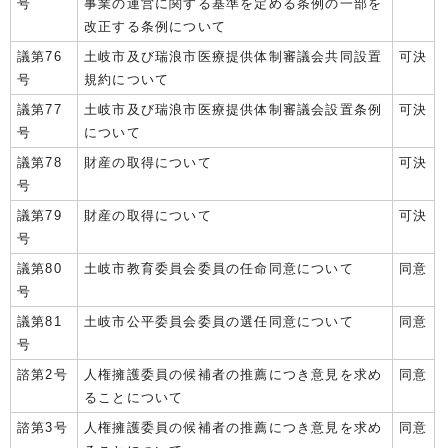
号
事業の運営に関する基準を定める条例の一部を
改正する条例について
議第76
土岐市及び瑞浪市医療提供体制審議会共同設置
可決
号
規約について
議第77
土岐市及び瑞浪市医療提供体制審議会設置条例
可決
号
について
議第78
財産の取得について
可決
号
議第79
財産の取得について
可決
号
議第80
土岐市教育委員会委員の任命同意について
同意
号
議第81
土岐市公平委員会委員の選任同意について
同意
号
諮第2号
人権擁護委員の候補者の推薦につき意見を求め
同意
ることについて
諮第3号
人権擁護委員の候補者の推薦につき意見を求め
同意