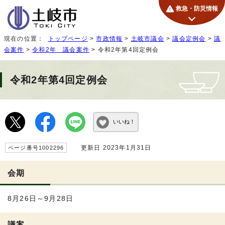
救急・防災情報
現在の位置：
トップページ
>
市政情報
>
土岐市議会
>
議会定例会
>
議
会案件
>
令和2年 議会案件
> 令和2年第4回定例会
令和2年第4回定例会
いいね！
更新日 2023年1月31日
ページ番号1002296
会期
8月26日～9月28日
議案