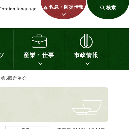
救急・防災情報
検索
Foreign language
ツ
産業・仕事
市政情報
年第5回定例会