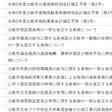
令和2年度土岐市介護保険特別会計補正予算（第2号）
令和2年度土岐市後期高齢者医療特別会計補正予算（第1
令和2年度土岐市病院事業会計補正予算（第1号）
土岐市部設置条例の一部を改正する条例について
土岐市職員の給与に関する条例及び土岐市一般職の任期
の一部を改正する条例について
土岐市議会議員の議員報酬、費用弁償及び期末手当に関
例について
号
土岐市常勤の特別職職員の給与に関する条例の一部を改
号
土岐市地域経済牽引事業の促進による地域の成長発展の
に伴う固定資産税の特例に関する条例の一部を改正する
号
土岐市立児童館の設置及び管理に関する条例の一部を改
号
土岐市体育館設置及び管理に関する条例の一部を改正す
号
土岐市文化プラザ特定天井耐震改修その他工事の請負契