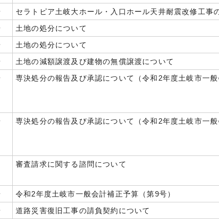
号
セラトピア土岐大ホール・入口ホール天井耐震改修工事
号
土地の処分について
号
土地の処分について
号
土地の減額譲渡及び建物の無償譲渡について
号
専決処分の報告及び承認について（令和2年度土岐市一般
号
専決処分の報告及び承認について（令和2年度土岐市一般
審査請求に関する諮問について
号
令和2年度土岐市一般会計補正予算（第9号）
号
道路災害復旧工事の請負契約について