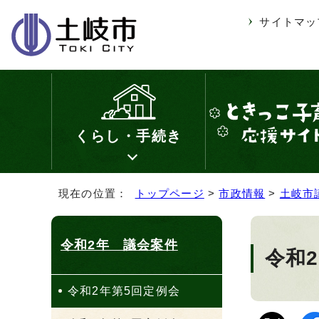
サイトマッ
くらし・手続き
現在の位置：
トップページ
>
市政情報
>
土岐市
令和2年 議会案件
令和
令和2年第5回定例会