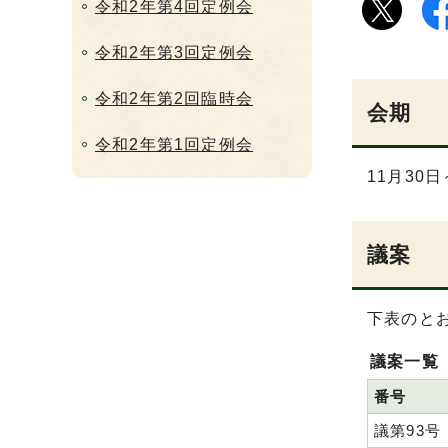
令和2年第4回定例会
令和2年第3回定例会
令和2年第2回臨時会
会期
令和2年第1回定例会
11月30日
議案
下表のと
議案一覧
番号
議第93号