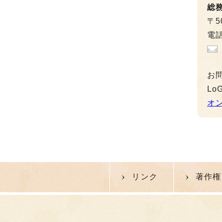
総
〒5
電話
お
L
オ
リンク
著作権