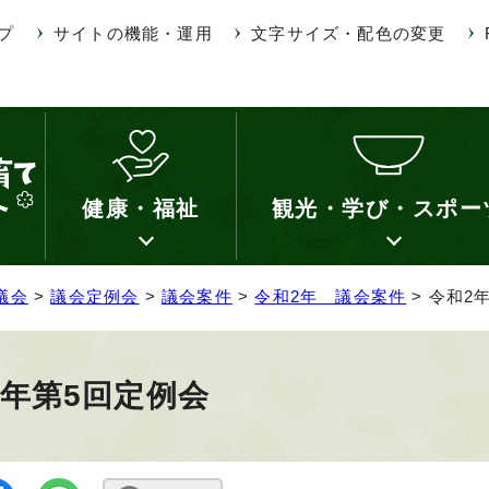
プ
サイトの機能・運用
文字サイズ・配色の変更
健康・福祉
観光・学び・スポー
議会
>
議会定例会
>
議会案件
>
令和2年 議会案件
> 令和2
2年第5回定例会