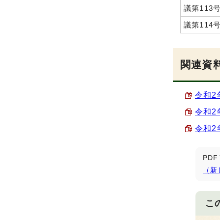
議第113
議第114
関連資
令和2
令和2
令和2
PD
（新
こ