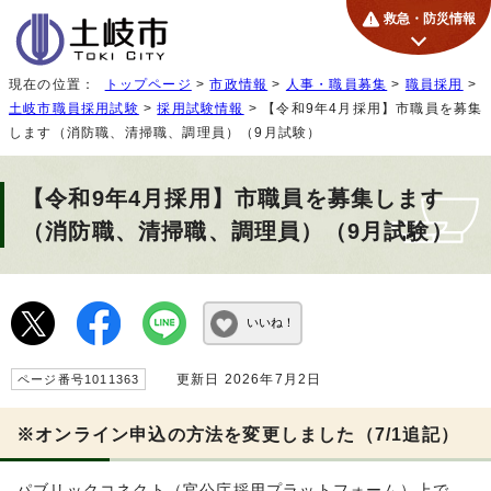
救急・防災情報
現在の位置：
トップページ
>
市政情報
>
人事・職員募集
>
職員採用
>
土岐市職員採用試験
>
採用試験情報
> 【令和9年4月採用】市職員を募集
します（消防職、清掃職、調理員）（9月試験）
【令和9年4月採用】市職員を募集します
（消防職、清掃職、調理員）（9月試験）
いいね！
更新日 2026年7月2日
ページ番号1011363
※オンライン申込の方法を変更しました（7/1追記）
パブリックコネクト（官公庁採用プラットフォーム）上で、