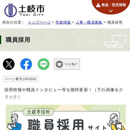
救急・防災情報
現在の位置：
トップページ
>
市政情報
>
人事・職員募集
> 職員採用
職員採用
いいね！
ページ番号1005091
採用情報や職員インタビュー等を随時更新！（下の画像をク
リック）