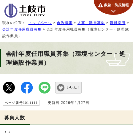
救急・防災情報
現在の位置：
トップページ
>
市政情報
>
人事・職員募集
>
職員採用
>
会計年度任用職員募集
> 会計年度任用職員募集（環境センター・処理施
設作業員）
会計年度任用職員募集（環境センター・処
理施設作業員）
いいね！
更新日 2026年4月27日
ページ番号1011111
募集人数
1人