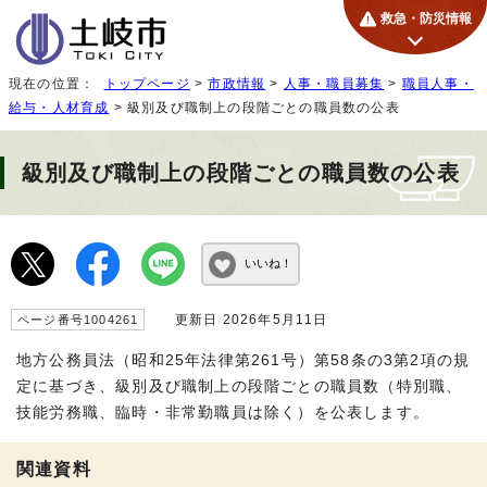
救急・防災情報
現在の位置：
トップページ
>
市政情報
>
人事・職員募集
>
職員人事・
給与・人材育成
> 級別及び職制上の段階ごとの職員数の公表
級別及び職制上の段階ごとの職員数の公表
いいね！
更新日 2026年5月11日
ページ番号1004261
地方公務員法（昭和25年法律第261号）第58条の3第2項の規
定に基づき、級別及び職制上の段階ごとの職員数（特別職、
技能労務職、臨時・非常勤職員は除く）を公表します。
関連資料