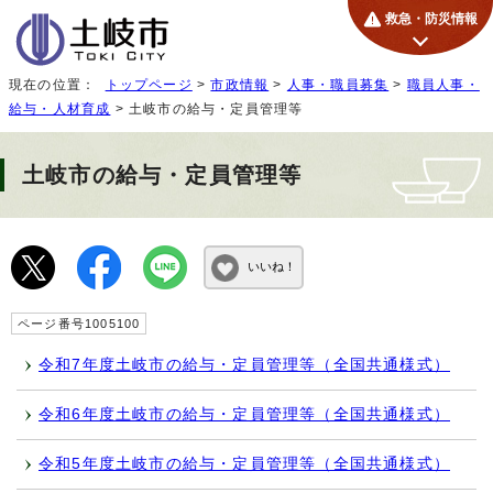
救急・防災情報
現在の位置：
トップページ
>
市政情報
>
人事・職員募集
>
職員人事・
給与・人材育成
> 土岐市の給与・定員管理等
土岐市の給与・定員管理等
いいね！
ページ番号1005100
令和7年度土岐市の給与・定員管理等（全国共通様式）
令和6年度土岐市の給与・定員管理等（全国共通様式）
令和5年度土岐市の給与・定員管理等（全国共通様式）