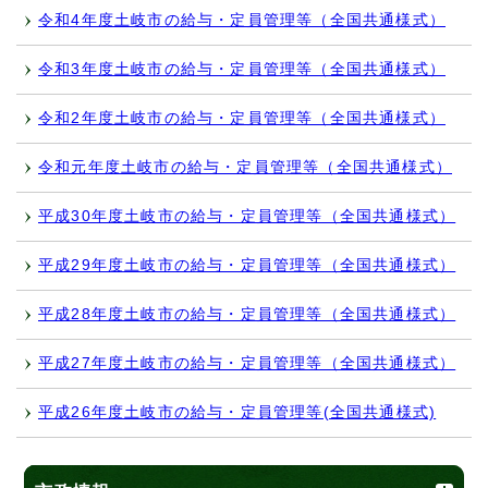
令和4年度土岐市の給与・定員管理等（全国共通様式）
令和3年度土岐市の給与・定員管理等（全国共通様式）
令和2年度土岐市の給与・定員管理等（全国共通様式）
令和元年度土岐市の給与・定員管理等（全国共通様式）
平成30年度土岐市の給与・定員管理等（全国共通様式）
平成29年度土岐市の給与・定員管理等（全国共通様式）
平成28年度土岐市の給与・定員管理等（全国共通様式）
平成27年度土岐市の給与・定員管理等（全国共通様式）
平成26年度土岐市の給与・定員管理等(全国共通様式)