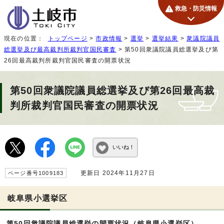
救急・防災情報
現在の位置：
トップページ
>
市政情報
>
選挙
>
選挙結果
>
衆議院議員
総選挙及び最高裁判所裁判官国民審査
> 第50回衆議院議員総選挙及び第
26回最高裁判所裁判官国民審査の開票状況
第50回衆議院議員総選挙及び第26回最高裁
判所裁判官国民審査の開票状況
いいね！
更新日 2024年11月27日
ページ番号1009183
岐阜県小選挙区
第50回衆議院議員総選挙の開票状況（岐阜県小選挙区）