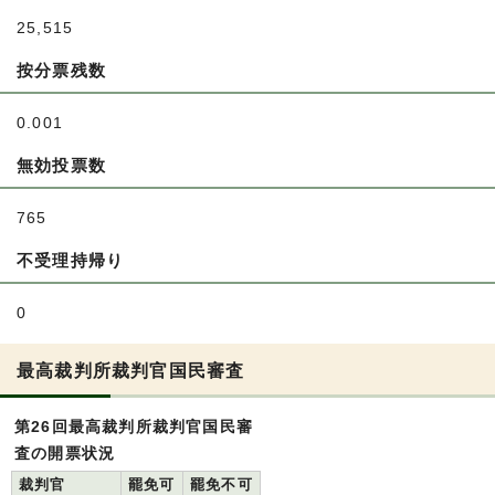
25,515
按分票残数
0.001
無効投票数
765
不受理持帰り
0
最高裁判所裁判官国民審査
第26回最高裁判所裁判官国民審
査の開票状況
裁判官
罷免可
罷免不可