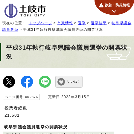
救急・防災情報
現在の位置：
トップページ
>
市政情報
>
選挙
>
選挙結果
>
岐阜県議会
議員選挙
> 平成31年執行岐阜県議会議員選挙の開票状況
平成31年執行岐阜県議会議員選挙の開票状
況
いいね！
更新日 2023年3月15日
ページ番号1002876
投票者総数
21,581
岐阜県議会議員選挙の開票状況