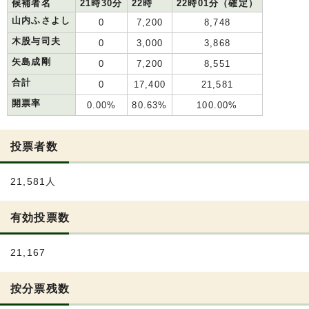
候補者名
21時30分
22時
22時01分（確定）
山内ふさよし
0
7,200
8,748
木股与司夫
0
3,000
3,868
矢島成剛
0
7,200
8,551
合計
0
17,400
21,581
開票率
0.00%
80.63%
100.00%
投票者数
21,581人
有効投票数
21,167
按分票残数