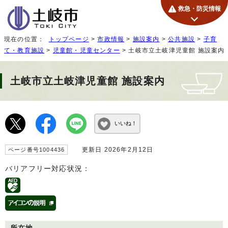
救急・防災情報
現在の位置：
トップページ
>
市政情報
>
施設案内
>
公共施設
>
子育
て・教育施設
>
児童館・児童センター
> 土岐市立土岐津児童館 施設案内
土岐市立土岐津児童館 施設案内
いいね！
更新日 2026年2月12日
ページ番号1004436
バリアフリー対応状況：