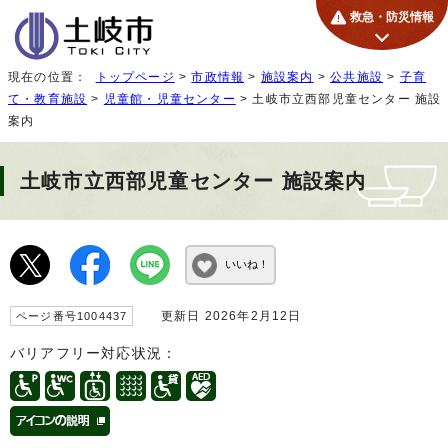
救急・防災情報
現在の位置：
トップページ
>
市政情報
>
施設案内
>
公共施設
>
子育
て・教育施設
>
児童館・児童センター
> 土岐市立西部児童センター 施設
案内
土岐市立西部児童センター 施設案内
いいね！
更新日 2026年2月12日
ページ番号1004437
バリアフリー対応状況：