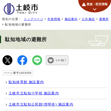
救急・防災情報
現在の位置：
トップページ
>
市政情報
>
施設案内
>
公共施設
>
避難所
> 駄知地域の避難所
駄知地域の避難所
いいね！
ページ番号1005058
駄知体育館 施設案内
土岐市立駄知小学校 施設案内
土岐市立駄知公民館(啓明舎) 施設案内