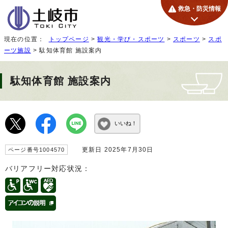
救急・防災情報
現在の位置：
トップページ
>
観光・学び・スポーツ
>
スポーツ
>
スポ
ーツ施設
> 駄知体育館 施設案内
駄知体育館 施設案内
いいね！
更新日 2025年7月30日
ページ番号1004570
バリアフリー対応状況：