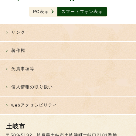
PC表示
スマートフォン表示
リンク
著作権
免責事項等
個人情報の取り扱い
webアクセシビリティ
土岐市
〒509-5192 岐阜県土岐市土岐津町土岐口2101番地