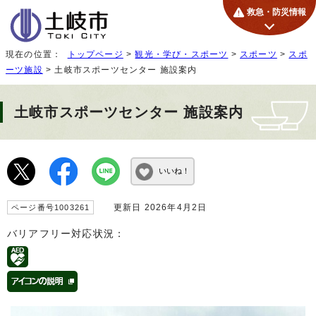
救急・防災情報
現在の位置：
トップページ
>
観光・学び・スポーツ
>
スポーツ
>
スポ
ーツ施設
> 土岐市スポーツセンター 施設案内
土岐市スポーツセンター 施設案内
いいね！
更新日 2026年4月2日
ページ番号1003261
バリアフリー対応状況：