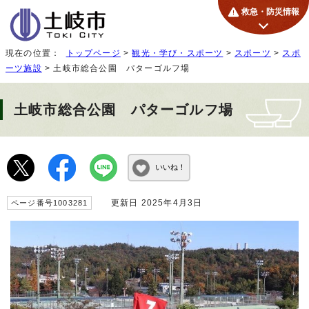
救急・防災情報
現在の位置：
トップページ
>
観光・学び・スポーツ
>
スポーツ
>
スポ
ーツ施設
> 土岐市総合公園 パターゴルフ場
土岐市総合公園 パターゴルフ場
いいね！
更新日 2025年4月3日
ページ番号1003281