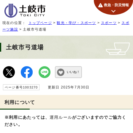
救急・防災情報
現在の位置：
トップページ
>
観光・学び・スポーツ
>
スポーツ
>
スポ
ーツ施設
> 土岐市弓道場
土岐市弓道場
いいね！
更新日 2025年7月30日
ページ番号1003270
利用について
※利用にあたっては、
運用ルール
がございますのでご協力く
ださい。