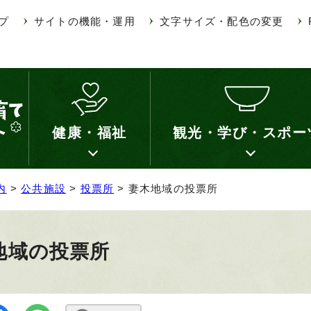
プ
サイトの機能・運用
文字サイズ・配色の変更
健康・福祉
観光・学び・スポー
内
>
公共施設
>
投票所
> 妻木地域の投票所
地域の投票所