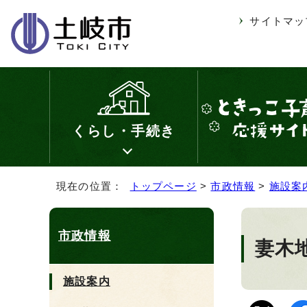
サイトマッ
くらし・手続き
現在の位置：
トップページ
>
市政情報
>
施設案
市政情報
妻木
施設案内