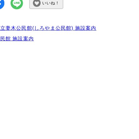
いいね！
立妻木公民館(しろやま公民館) 施設案内
民館 施設案内