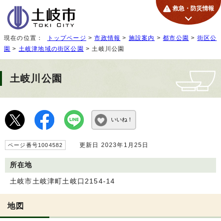
救急・防災情報
現在の位置：
トップページ
>
市政情報
>
施設案内
>
都市公園
>
街区公
園
>
土岐津地域の街区公園
> 土岐川公園
土岐川公園
いいね！
更新日 2023年1月25日
ページ番号1004582
所在地
土岐市土岐津町土岐口2154-14
地図