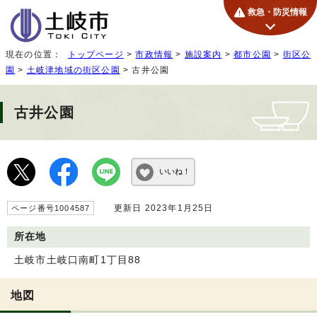
救急・防災情報
現在の位置：
トップページ
>
市政情報
>
施設案内
>
都市公園
>
街区公
園
>
土岐津地域の街区公園
> 古井公園
古井公園
いいね！
更新日 2023年1月25日
ページ番号1004587
所在地
土岐市土岐口南町1丁目88
地図