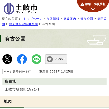
救急・防災情報
現在の位置：
トップページ
>
市政情報
>
施設案内
>
都市公園
>
街区公
園
>
駄知地域の街区公園
> 有古公園
有古公園
いいね！
更新日 2023年1月25日
ページ番号1004597
所在地
土岐市駄知町1571-1
地図