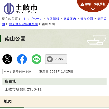
救急・防災情報
現在の位置：
トップページ
>
市政情報
>
施設案内
>
都市公園
>
街区公
園
>
駄知地域の街区公園
> 南山公園
南山公園
いいね！
更新日 2023年1月25日
ページ番号1004600
所在地
土岐市駄知町2330-11
地図