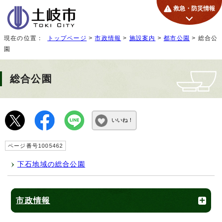
救急・防災情報
現在の位置：
トップページ
>
市政情報
>
施設案内
>
都市公園
> 総合公
園
総合公園
いいね！
ページ番号1005462
下石地域の総合公園
市政情報