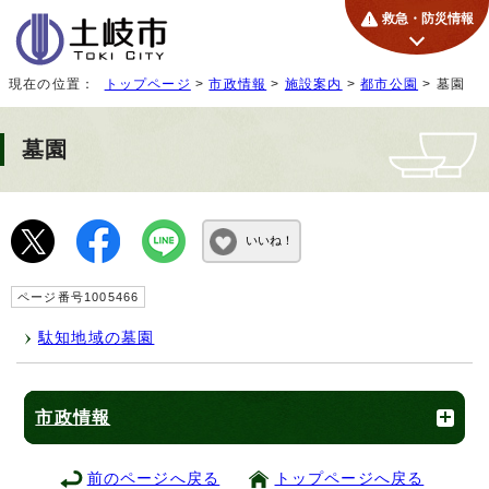
救急・防災情報
現在の位置：
トップページ
>
市政情報
>
施設案内
>
都市公園
> 墓園
墓園
いいね！
ページ番号1005466
駄知地域の墓園
市政情報
前のページへ戻る
トップページへ戻る