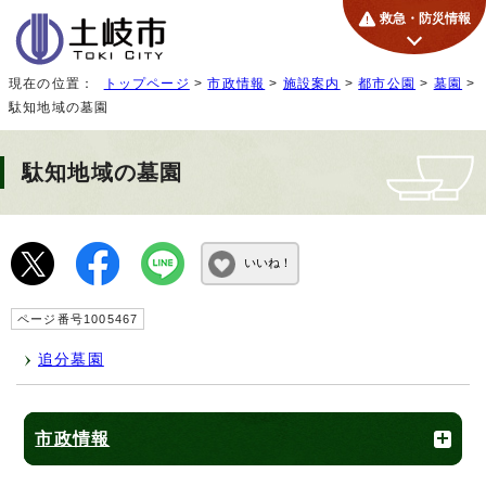
救急・防災情報
現在の位置：
トップページ
>
市政情報
>
施設案内
>
都市公園
>
墓園
>
駄知地域の墓園
駄知地域の墓園
いいね！
ページ番号1005467
追分墓園
市政情報