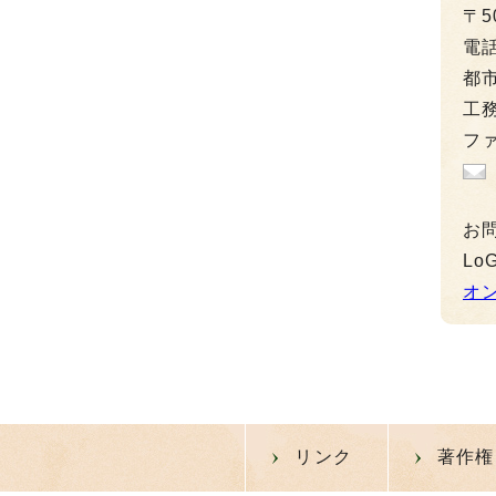
〒5
電
都市
工務
ファ
お
L
オ
リンク
著作権