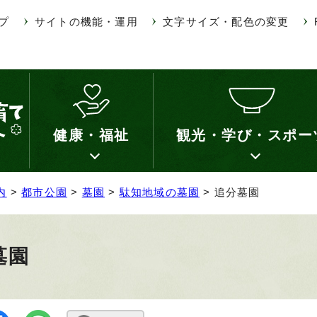
プ
サイトの機能・運用
文字サイズ・配色の変更
健康・福祉
観光・学び・スポー
内
>
都市公園
>
墓園
>
駄知地域の墓園
> 追分墓園
墓園