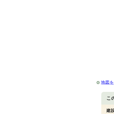
地図
こ
建