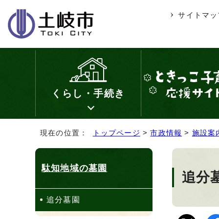
サイトマッ
くらし・手続き
現在の位置：
トップページ
>
市政情報
>
施設案
駄知地域の墓園
追分
追分墓園