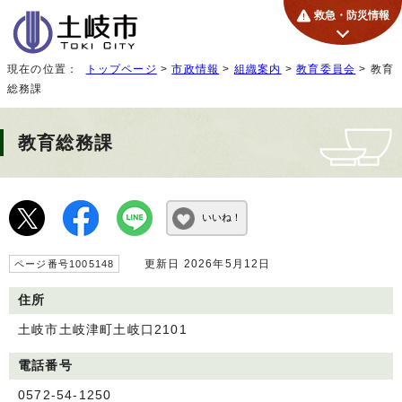
救急・防災情報
現在の位置：
トップページ
>
市政情報
>
組織案内
>
教育委員会
> 教育
総務課
教育総務課
いいね！
更新日 2026年5月12日
ページ番号1005148
住所
土岐市土岐津町土岐口2101
電話番号
0572-54-1250