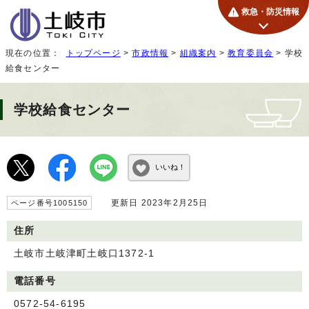
救急・防災情報
現在の位置：
トップページ
>
市政情報
>
組織案内
>
教育委員会
> 学校
給食センター
学校給食センター
いいね！
更新日 2023年2月25日
ページ番号1005150
住所
土岐市土岐津町土岐口1372-1
電話番号
0572-54-6195