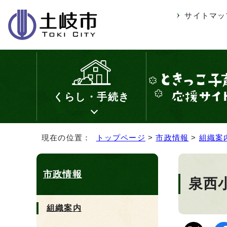
サイトマッ
くらし・手続き
現在の位置：
トップページ
>
市政情報
>
組織案
市政情報
泉西
組織案内