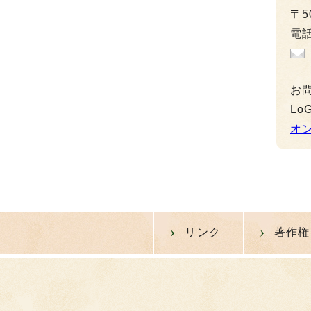
〒5
電話
お
L
オ
リンク
著作権