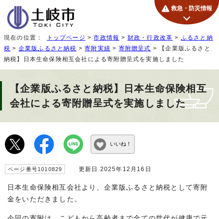
救急・防災情報
現在の位置：
トップページ
>
市政情報
>
財政・行政改革
>
ふるさと納
税
>
企業版ふるさと納税
>
寄附実績
>
寄附贈呈式
> 【企業版ふるさと
納税】日本生命保険相互会社による寄附贈呈式を実施しました
【企業版ふるさと納税】日本生命保険相互
会社による寄附贈呈式を実施しました
いいね！
更新日 2025年12月16日
ページ番号1010829
日本生命保険相互会社より、企業版ふるさと納税として寄附
金をいただきました。
今回の寄附は、こどもから高齢者まで全ての世代が健康で元