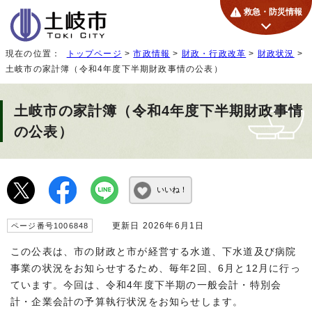
救急・防災情報
現在の位置：
トップページ
>
市政情報
>
財政・行政改革
>
財政状況
>
土岐市の家計簿（令和4年度下半期財政事情の公表）
土岐市の家計簿（令和4年度下半期財政事情
の公表）
いいね！
更新日 2026年6月1日
ページ番号1006848
この公表は、市の財政と市が経営する水道、下水道及び病院
事業の状況をお知らせするため、毎年2回、6月と12月に行っ
ています。今回は、令和4年度下半期の一般会計・特別会
計・企業会計の予算執行状況をお知らせします。