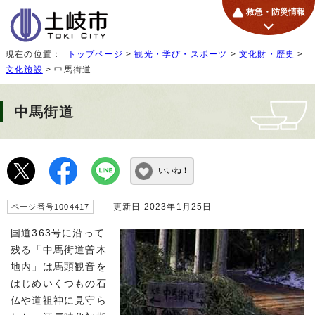
救急・防災情報
現在の位置：
トップページ
>
観光・学び・スポーツ
>
文化財・歴史
>
文化施設
> 中馬街道
中馬街道
いいね！
更新日 2023年1月25日
ページ番号1004417
国道363号に沿って
残る「中馬街道曽木
地内」は馬頭観音を
はじめいくつもの石
仏や道祖神に見守ら