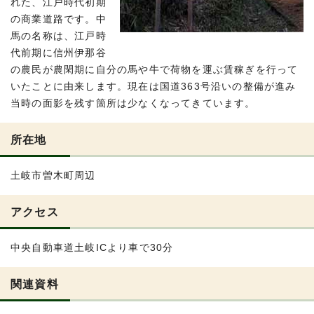
れた、江戸時代初期
の商業道路です。中
馬の名称は、江戸時
代前期に信州伊那谷
の農民が農閑期に自分の馬や牛で荷物を運ぶ賃稼ぎを行って
いたことに由来します。現在は国道363号沿いの整備が進み
当時の面影を残す箇所は少なくなってきています。
所在地
土岐市曽木町周辺
アクセス
中央自動車道土岐ICより車で30分
関連資料