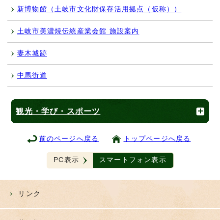
新博物館（土岐市文化財保存活用拠点（仮称））
土岐市美濃焼伝統産業会館 施設案内
妻木城跡
中馬街道
観光・学び・スポーツ
前のページへ戻る
トップページへ戻る
PC表示
スマートフォン表示
リンク