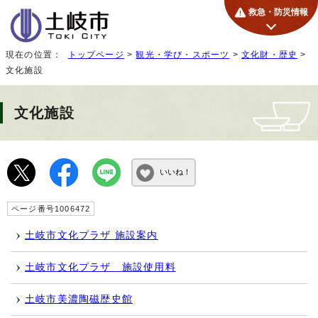
救急・防災情報
現在の位置：
トップページ
>
観光・学び・スポーツ
>
文化財・歴史
>
文化施設
文化施設
いいね！
ページ番号1006472
土岐市文化プラザ 施設案内
土岐市文化プラザ 施設使用料
土岐市美濃陶磁歴史館