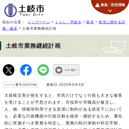
救急・防災情報
現在の位置：
トップページ
>
くらし・手続き
>
防災
>
防災に関する計
画・協定
> 土岐市業務継続計画
土岐市業務継続計画
いいね！
更新日 2025年8月3日
ページ番号1003798
大規模災害が発生すると、市民だけでなく行政も大きな被害
を受けることが予想されます。市役所や市職員が被災し、
人、物、情報等利用できる資源に制約がある状況下において
も、必要な行政機能や行政活動を維持・継続するため、優先
的に実施すべき業務を特定し、業務の執行体制や対応手順、