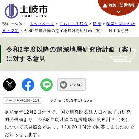
救急・防災情報
現在の位置：
トップページ
>
くらし・手続き
>
防災
>
防災に関する計
画・協定
> 令和2年度以降の超深地層研究所計画（案）に対する意見
令和2年度以降の超深地層研究所計画（案）
に対する意見
いいね！
更新日 2023年1月25日
ページ番号1004215
令和元年12月2日付けで、国立研究開発法人日本原子力研究
開発機構より、令和2年度以降の超深地層研究所計画（案）
について意見照会があり、12月20日付けで回答しましたので
お知らせします。