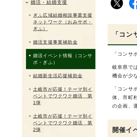
婚活・結婚支援
ぎふ広域結婚相談事業支援
ネットワーク（おみサポ・
ぎふ）
「コン
婚活支援事業補助金
「コンサ
婚活イベント情報（コンサ
ポ・ぎふ）
岐阜県で
結婚新生活応援補助金
機会が少
「コンサ
土岐市が応援！テーマ別イ
ベントでワクワク婚活 第
体、市町
1弾
の企画、
土岐市が応援！テーマ別イ
ベントでワクワク婚活 第
開催イ
2弾