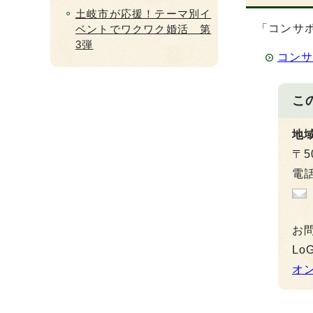
土岐市が応援！テーマ別イ
「コンサ
ベントでワクワク婚活 第
3弾
コンサ
こ
地
〒5
電話
お
L
オ