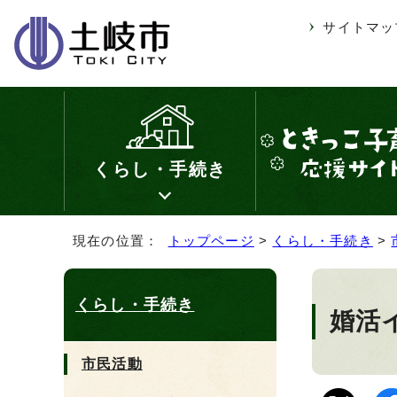
サイトマッ
くらし・手続き
現在の位置：
トップページ
>
くらし・手続き
>
くらし・手続き
婚活
市民活動