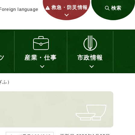
救急・防災情報
検索
Foreign language
ツ
産業・仕事
市政情報
ぎふ）