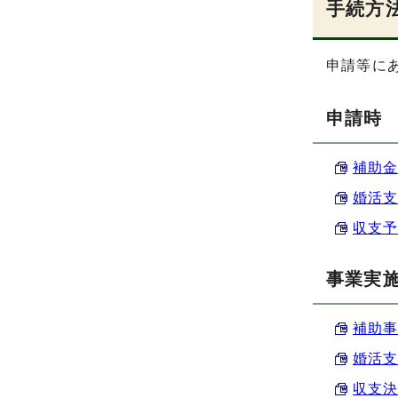
手続方
申請等に
申請時
補助金
婚活支
収支予算
事業実
補助事
婚活支
収支決算