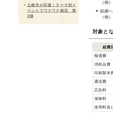
（例
土岐市が応援！テーマ別イ
ベントでワクワク婚活 第
結婚
3弾
（例
対象と
経費
報償費
消耗品費
印刷製本
通信費
広告料
保険料
使用料及