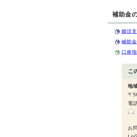
補助金
婚活支
補助金
口座指定
こ
地
〒5
電話
お
L