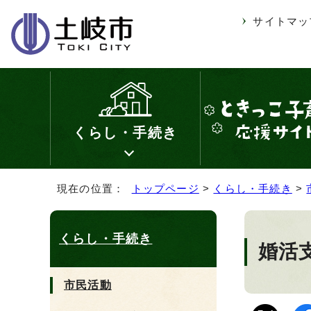
サイトマッ
くらし・手続き
現在の位置：
トップページ
>
くらし・手続き
>
くらし・手続き
婚活
市民活動