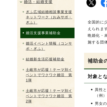
婚活・結婚支援
ぎふ広域結婚相談事業支援
ネットワーク（おみサポ・
全国的に
ぎふ）
えられま
婚活支援事業補助金
晩婚化・
施する団
婚活イベント情報（コンサ
ポ・ぎふ）
結婚新生活応援補助金
補助金
土岐市が応援！テーマ別イ
ベントでワクワク婚活 第
対象と
1弾
異性
土岐市が応援！テーマ別イ
（例
ベントでワクワク婚活 第
2弾
男女