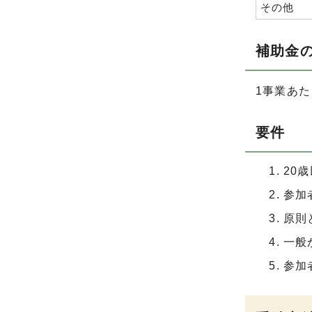
その他
補助金
1事業あ
要件
20
参加
原則
一般
参加