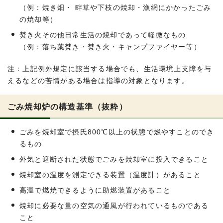
（例：焼き畑・ 畔草や下枝の焼却・漁網にかかったごみ
の焼却等）
焚き火その他日常生活の焼却であって軽微なもの
（例：落ち葉焚き・焚き火・キャンプファイヤー等）
注：上記例外規定に該当する場合でも、生活環境上支障を与
えるなどの苦情がある場合は指導の対象となります。
ごみ焼却炉の構造基準（抜粋）
ごみを焼却室で摂氏800℃以上の状態で燃やすことのでき
るもの
外気と遮断された状態でごみを焼却室に投入できること
焼却室の温度を測定できる装置（温度計）があること
高温で燃焼できるように助燃装置があること
焼却に必要な量の空気の通風が行われているものである
こと