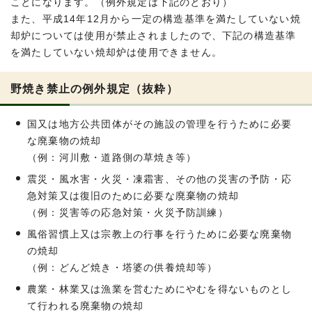
ことになります。（例外規定は下記のとおり）
また、平成14年12月から一定の構造基準を満たしていない焼
却炉については使用が禁止されましたので、下記の構造基準
を満たしていない焼却炉は使用できません。
野焼き禁止の例外規定（抜粋）
国又は地方公共団体がその施設の管理を行うために必要
な廃棄物の焼却
（例：河川敷・道路側の草焼き等）
震災・風水害・火災・凍霜害、その他の災害の予防・応
急対策又は復旧のために必要な廃棄物の焼却
（例：災害等の応急対策・火災予防訓練）
風俗習慣上又は宗教上の行事を行うために必要な廃棄物
の焼却
（例：どんど焼き・塔婆の供養焼却等）
農業・林業又は漁業を営むためにやむを得ないものとし
て行われる廃棄物の焼却