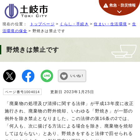
救急・防災情報
現在の位置：
トップページ
>
くらし・手続き
>
住まい・生活環境
>
生
活環境の保全
> 野焼きは禁止です
野焼きは禁止です
いいね！
更新日 2023年1月25日
ページ番号1004014
「廃棄物の処理及び清掃に関する法律」が平成13年度に改正
施行され、廃棄物の野外焼却、いわゆる「野焼き」が一部の
例外を除き禁止となりました。この法律の第16条の2では、
「何人も、次に揚げる方法による場合を除き、廃棄物を焼却
してはならない」とあり、野焼きをすると法律で罰せられる