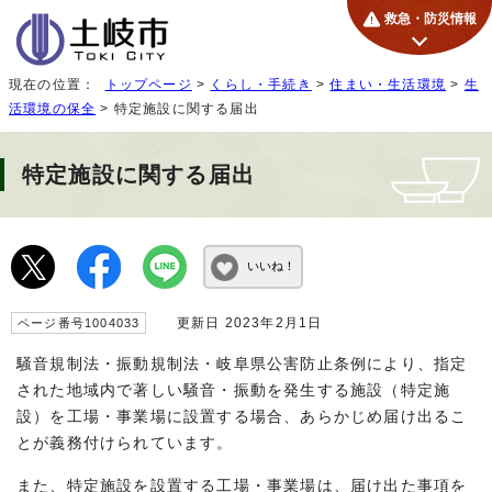
救急・防災情報
現在の位置：
トップページ
>
くらし・手続き
>
住まい・生活環境
>
生
活環境の保全
> 特定施設に関する届出
特定施設に関する届出
いいね！
更新日 2023年2月1日
ページ番号1004033
騒音規制法・振動規制法・岐阜県公害防止条例により、指定
された地域内で著しい騒音・振動を発生する施設（特定施
設）を工場・事業場に設置する場合、あらかじめ届け出るこ
とが義務付けられています。
また、特定施設を設置する工場・事業場は、届け出た事項を